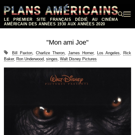
Aller
au
contenu
LE PREMIER SITE FRANÇAIS DÉDIÉ AU CINÉMA
AMÉRICAIN DES ANNÉES 1930 AUX ANNÉES 2020
Rechercher :
"Mon ami Joe"
Bill Paxton
,
Charlize Theron
,
James Horner
,
Los Angeles
,
Rick
Baker
,
Ron Underwood
,
singes
,
Walt Disney Pictures