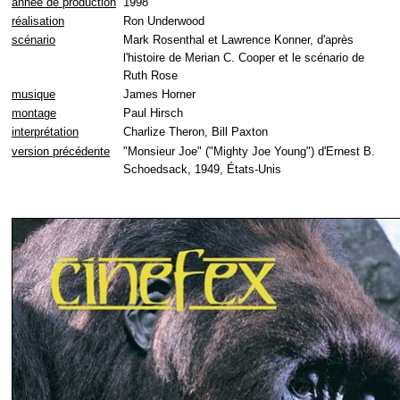
année de production
1998
réalisation
Ron Underwood
scénario
Mark Rosenthal et Lawrence Konner, d'après
l'histoire de Merian C. Cooper et le scénario de
Ruth Rose
musique
James Horner
montage
Paul Hirsch
interprétation
Charlize Theron, Bill Paxton
version précédente
"Monsieur Joe" ("Mighty Joe Young") d'Ernest B.
Schoedsack, 1949, États-Unis