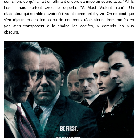
son sillon, ce qu'il a fait en affinant encore sa mise en scène avec "
All Is
Lost
", mais surtout avec le superbe "
A Most Violent Year
". Un
réalisateur qui semble savoir où il va et comment il y va. On ne peut que
s'en réjouir en ces temps où de nombreux réalisateurs transformés en
yes men
transposent à la chaîne les
comics
, y compris les plus
obscurs.