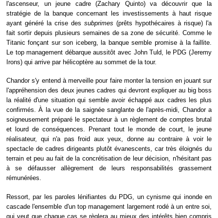
l'ascenseur, un jeune cadre (Zachary Quinto) va découvrir que la
stratégie de la banque concernant les investissements à haut risque
ayant généré la crise des
subprimes
(prêts hypothécaires à risque) l'a
fait sortir depuis plusieurs semaines de sa zone de sécurité. Comme le
Titanic fonçant sur son iceberg, la banque semble promise à la faillite.
Le top management débarque aussitôt avec John Tuld, le PDG (Jeremy
Irons) qui arrive par hélicoptère au sommet de la tour.
Chandor s'y entend à merveille pour faire monter la tension en jouant sur
l'appréhension des deux jeunes cadres qui devront expliquer au big boss
la réalité d'une situation qui semble avoir échappé aux cadres les plus
confirmés. À la vue de la saignée sanglante de l'après-midi, Chandor a
soigneusement préparé le spectateur à un règlement de comptes brutal
et lourd de conséquences. Prenant tout le monde de court, le jeune
réalisateur, qui n'a pas froid aux yeux, donne au contraire à voir le
spectacle de cadres dirigeants plutôt évanescents, car très éloignés du
terrain et peu au fait de la concrétisation de leur décision, n'hésitant pas
à se défausser allègrement de leurs responsabilités grassement
rémunérées.
Ressort, par les paroles lénifiantes du PDG, un cynisme qui inonde en
cascade l'ensemble d'un top management largement rodé à un entre soi,
qui veut que chaque cas se règlera au mieux des intérêts bien compris