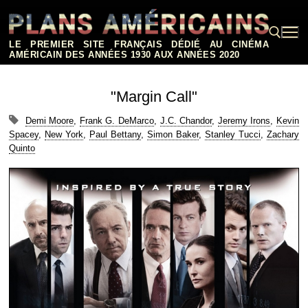
Aller
au
contenu
LE PREMIER SITE FRANÇAIS DÉDIÉ AU CINÉMA
AMÉRICAIN DES ANNÉES 1930 AUX ANNÉES 2020
Rechercher :
"Margin Call"
Demi Moore
,
Frank G. DeMarco
,
J.C. Chandor
,
Jeremy Irons
,
Kevin
Spacey
,
New York
,
Paul Bettany
,
Simon Baker
,
Stanley Tucci
,
Zachary
Quinto