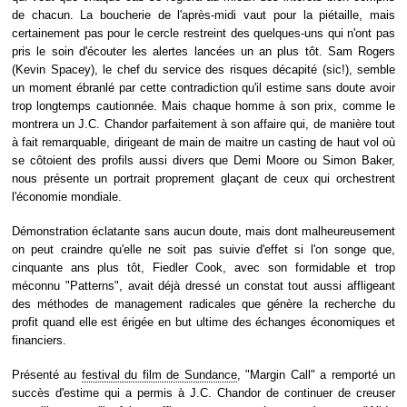
de chacun. La boucherie de l'après-midi vaut pour la piétaille, mais
certainement pas pour le cercle restreint des quelques-uns qui n'ont pas
pris le soin d'écouter les alertes lancées un an plus tôt. Sam Rogers
(Kevin Spacey), le chef du service des risques décapité (sic!), semble
un moment ébranlé par cette contradiction qu'il estime sans doute avoir
trop longtemps cautionnée. Mais chaque homme à son prix, comme le
montrera un J.C. Chandor parfaitement à son affaire qui, de manière tout
à fait remarquable, dirigeant de main de maitre un casting de haut vol où
se côtoient des profils aussi divers que Demi Moore ou Simon Baker,
nous présente un portrait proprement glaçant de ceux qui orchestrent
l'économie mondiale.
Démonstration éclatante sans aucun doute, mais dont malheureusement
on peut craindre qu'elle ne soit pas suivie d'effet si l'on songe que,
cinquante ans plus tôt, Fiedler Cook, avec son formidable et trop
méconnu "Patterns", avait déjà dressé un constat tout aussi affligeant
des méthodes de management radicales que génère la recherche du
profit quand elle est érigée en but ultime des échanges économiques et
financiers.
Présenté au
festival du film de Sundance
, "Margin Call" a remporté un
succès d'estime qui a permis à J.C. Chandor de continuer de creuser