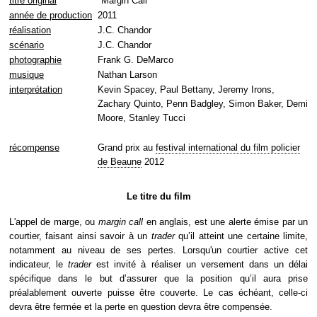
titre original
"Margin Call"
année de production
2011
réalisation
J.C. Chandor
scénario
J.C. Chandor
photographie
Frank G. DeMarco
musique
Nathan Larson
interprétation
Kevin Spacey, Paul Bettany, Jeremy Irons,
Zachary Quinto, Penn Badgley, Simon Baker, Demi
Moore, Stanley Tucci
récompense
Grand prix au
festival international du film policier
de Beaune
2012
Le titre du film
L'appel de marge, ou
margin call
en anglais, est une alerte émise par un
courtier, faisant ainsi savoir à un
trader
qu’il atteint une certaine limite,
notamment au niveau de ses pertes. Lorsqu'un courtier active cet
indicateur, le
trader
est invité à réaliser un versement dans un délai
spécifique dans le but d’assurer que la position qu’il aura prise
préalablement ouverte puisse être couverte. Le cas échéant, celle-ci
devra être fermée et la perte en question devra être compensée.