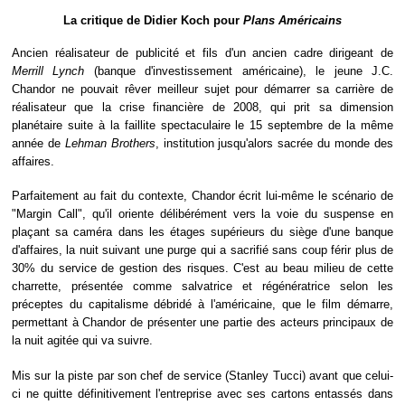
La critique de Didier Koch pour
Plans Américains
Ancien réalisateur de publicité et fils d'un ancien cadre dirigeant de
Merrill Lynch
(banque d'investissement américaine), le jeune J.C.
Chandor ne pouvait rêver meilleur sujet pour démarrer sa carrière de
réalisateur que la crise financière de 2008, qui prit sa dimension
planétaire suite à la faillite spectaculaire le 15 septembre de la même
année de
Lehman Brothers
, institution jusqu'alors sacrée du monde des
affaires.
Parfaitement au fait du contexte, Chandor écrit lui-même le scénario de
"Margin Call", qu'il oriente délibérément vers la voie du suspense en
plaçant sa caméra dans les étages supérieurs du siège d'une banque
d'affaires, la nuit suivant une purge qui a sacrifié sans coup férir plus de
30% du service de gestion des risques. C'est au beau milieu de cette
charrette, présentée comme salvatrice et régénératrice selon les
préceptes du capitalisme débridé à l'américaine, que le film démarre,
permettant à Chandor de présenter une partie des acteurs principaux de
la nuit agitée qui va suivre.
Mis sur la piste par son chef de service (Stanley Tucci) avant que celui-
ci ne quitte définitivement l'entreprise avec ses cartons entassés dans