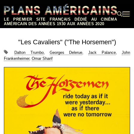
Aller
au
contenu
LE PREMIER SITE FRANÇAIS DÉDIÉ AU CINÉMA
AMÉRICAIN DES ANNÉES 1930 AUX ANNÉES 2020
Rechercher :
"Les Cavaliers" ("The Horsemen")
Dalton Trumbo
,
Georges Delerue
,
Jack Palance
,
John
Frankenheimer
,
Omar Sharif