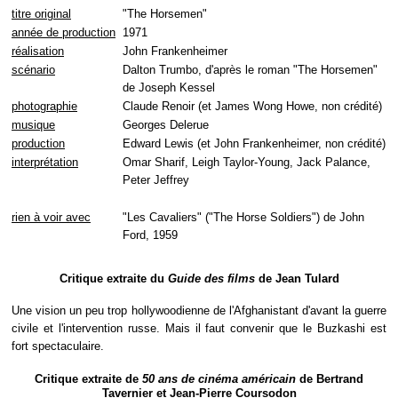
titre original
"The Horsemen"
année de production
1971
réalisation
John Frankenheimer
scénario
Dalton Trumbo, d'après le roman "The Horsemen"
de Joseph Kessel
photographie
Claude Renoir (et James Wong Howe, non crédité)
musique
Georges Delerue
production
Edward Lewis (et John Frankenheimer, non crédité)
interprétation
Omar Sharif, Leigh Taylor-Young, Jack Palance,
Peter Jeffrey
rien à voir avec
"Les Cavaliers" ("The Horse Soldiers") de John
Ford, 1959
Critique extraite du
Guide des films
de Jean Tulard
Une vision un peu trop hollywoodienne de l'Afghanistant d'avant la guerre
civile et l'intervention russe. Mais il faut convenir que le Buzkashi est
fort spectaculaire.
Critique extraite de
50 ans de cinéma américain
de Bertrand
Tavernier et Jean-Pierre Coursodon