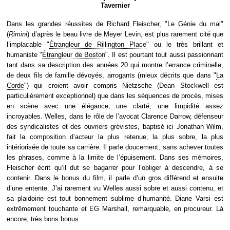
Tavernier
Dans les grandes réussites de Richard Fleischer, "Le Génie du mal"
(
Rimini
) d’après le beau livre de Meyer Levin, est plus rarement cité que
l’implacable "
Étrangleur de Rillington Place
" ou le très brillant et
humaniste "
Étrangleur de Boston
". Il est pourtant tout aussi passionnant
tant dans sa description des années 20 qui montre l’errance criminelle,
de deux fils de famille dévoyés, arrogants (mieux décrits que dans "
La
Corde
") qui croient avoir compris Nietzsche (Dean Stockwell est
particulièrement exceptionnel) que dans les séquences de procès, mises
en scène avec une élégance, une clarté, une limpidité assez
incroyables. Welles, dans le rôle de l’avocat Clarence Darrow, défenseur
des syndicalistes et des ouvriers grévistes, baptisé ici Jonathan Wilm,
fait la composition d’acteur la plus retenue, la plus sobre, la plus
intériorisée de toute sa carrière. Il parle doucement, sans achever toutes
les phrases, comme à la limite de l’épuisement. Dans ses mémoires,
Fleischer écrit qu’il dut se bagarrer pour l’obliger à descendre, à se
contenir. Dans le bonus du film, il parle d’un gros différend et ensuite
d’une entente. J’ai rarement vu Welles aussi sobre et aussi contenu, et
sa plaidoirie est tout bonnement sublime d’humanité. Diane Varsi est
extrêmement touchante et EG Marshall, remarquable, en procureur. Là
encore, très bons bonus.