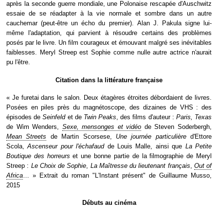
après la seconde guerre mondiale, une Polonaise rescapée d'Auschwitz
essaie de se réadapter à la vie normale et sombre dans un autre
cauchemar (peut-être un écho du premier). Alan J. Pakula signe lui-
même l'adaptation, qui parvient à résoudre certains des problèmes
posés par le livre. Un film courageux et émouvant malgré ses inévitables
faiblesses. Meryl Streep est Sophie comme nulle autre actrice n'aurait
pu l'être.
Citation dans la littérature française
« Je furetai dans le salon. Deux étagères étroites débordaient de livres.
Posées en piles près du magnétoscope, des dizaines de VHS : des
épisodes de
Seinfeld
et de
Twin Peaks
, des films d'auteur :
Paris, Texas
de Wim Wenders,
Sexe, mensonges et vidéo
de Steven Soderbergh,
Mean Streets
de Martin Scorsese,
Une journée particulière
d'Ettore
Scola,
Ascenseur pour l'échafaud
de Louis Malle, ainsi que
La Petite
Boutique des horreurs
et une bonne partie de la filmographie de Meryl
Streep :
Le Choix de Sophie
,
La Maîtresse du lieutenant français
,
Out of
Africa
… » Extrait du roman "L'Instant présent" de Guillaume Musso,
2015
Débuts au cinéma