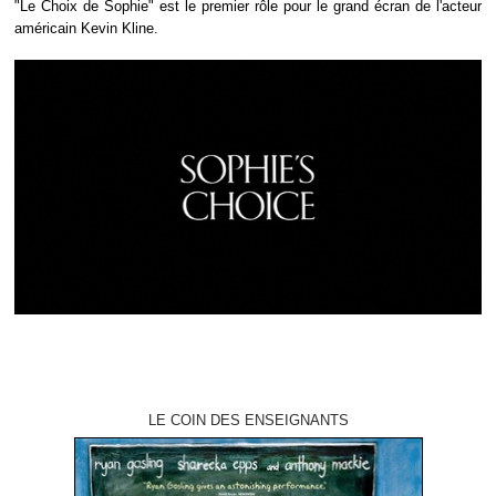
"Le Choix de Sophie" est le premier rôle pour le grand écran de l'acteur
américain Kevin Kline.
LE COIN DES ENSEIGNANTS