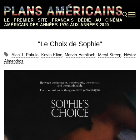
Aller
au
contenu
LE PREMIER SITE FRANÇAIS DÉDIÉ AU CINÉMA
AMÉRICAIN DES ANNÉES 1930 AUX ANNÉES 2020
Rechercher :
"Le Choix de Sophie"
Alan J. Pakula
,
Kevin Kline
,
Marvin Hamlisch
,
Meryl Streep
,
Néstor
Almendros