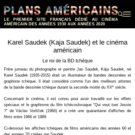
Aller
au
contenu
LE PREMIER SITE FRANÇAIS DÉDIÉ AU CINÉMA
AMÉRICAIN DES ANNÉES 1930 AUX ANNÉES 2020
Rechercher :
Karel Saudek (Kaja Saudek) et le cinéma
américain
Le roi de la BD tchèque
Frère jumeau du photographe et peintre Jan Saudek, Kája Saudek, né
Karel Saudek (1935-2015) était un illustrateur de bandes dessinées et
graphiste tchèque. Il était considéré comme l'un des meilleurs artistes
e
de la bande dessinée tchèque durant la seconde moitié du XX
siècle.
Concernant le cinéma, il est connu pour avoir travaillé sur les effets
spéciaux et le graphisme du film tchécoslovaque "Qui veut tuer Jessie
?" de Václav Vorlíček (1966) et a créé une quarantaine d'affiches de
films entre 1966 et 1989.
Ci-dessous les affiches tchèques de films américains des années 60 et
des années 70 créées par Saudek.