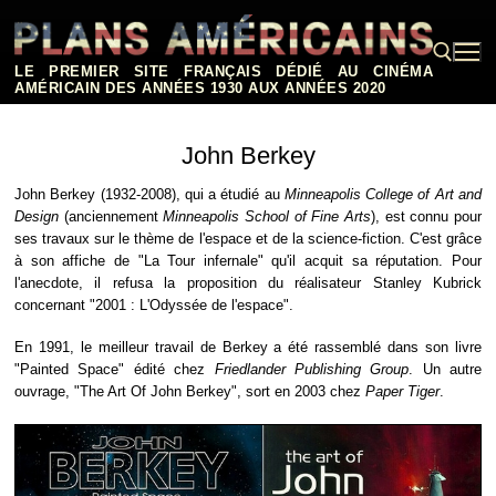
Aller
au
contenu
LE PREMIER SITE FRANÇAIS DÉDIÉ AU CINÉMA
AMÉRICAIN DES ANNÉES 1930 AUX ANNÉES 2020
Rechercher :
John Berkey
John Berkey (1932-2008), qui a étudié au
Minneapolis College of Art and
Design
(anciennement
Minneapolis School of Fine Arts
), est connu pour
ses travaux sur le thème de l'espace et de la science-fiction. C'est grâce
à son affiche de "La Tour infernale" qu'il acquit sa réputation. Pour
l'anecdote, il refusa la proposition du réalisateur Stanley Kubrick
concernant "2001 : L'Odyssée de l'espace".
En 1991, le meilleur travail de Berkey a été rassemblé dans son livre
"Painted Space" édité chez
Friedlander Publishing Group
. Un autre
ouvrage, "The Art Of John Berkey", sort en 2003 chez
Paper Tiger
.