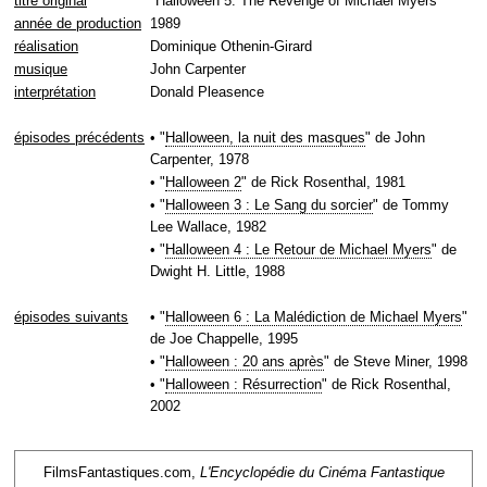
titre original
"Halloween 5: The Revenge of Michael Myers"
année de production
1989
réalisation
Dominique Othenin-Girard
musique
John Carpenter
interprétation
Donald Pleasence
épisodes précédents
• "
Halloween, la nuit des masques
" de John
Carpenter, 1978
• "
Halloween 2
" de Rick Rosenthal, 1981
• "
Halloween 3 : Le Sang du sorcier
" de Tommy
Lee Wallace, 1982
• "
Halloween 4 : Le Retour de Michael Myers
" de
Dwight H. Little, 1988
épisodes suivants
• "
Halloween 6 : La Malédiction de Michael Myers
"
de Joe Chappelle, 1995
• "
Halloween : 20 ans après
" de Steve Miner, 1998
• "
Halloween : Résurrection
" de Rick Rosenthal,
2002
FilmsFantastiques.com,
L'Encyclopédie du Cinéma Fantastique