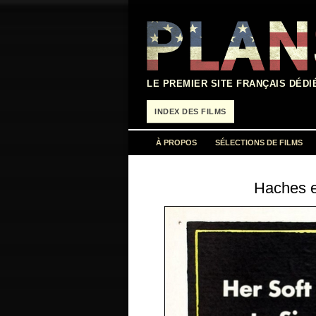
Aller
au
contenu
LE PREMIER SITE FRANÇAIS DÉDI
INDEX DES FILMS
À PROPOS
SÉLECTIONS DE FILMS
Haches e