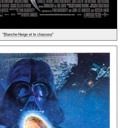
"
Blanche-Neige et le chasseur
"