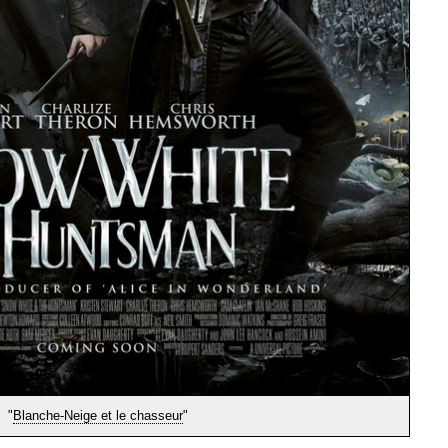
"
Blanche-Neige et le chasseur
"