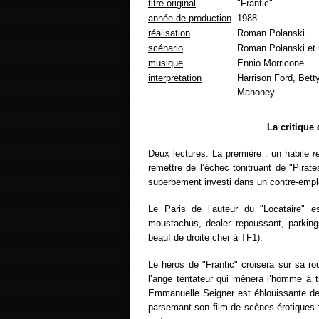
titre original
"Frantic"
année de production
1988
réalisation
Roman Polanski
scénario
Roman Polanski et 
musique
Ennio Morricone
interprétation
Harrison Ford, Bet
Mahoney
La critique
Deux lectures. La première : un habile
r
remettre de l’échec tonitruant de "Pira
superbement investi dans un contre-emplo
Le Paris de l’auteur du "Locataire" es
moustachus, dealer repoussant, parkin
beauf de droite cher à TF1).
Le héros de "Frantic" croisera sur sa r
l’ange tentateur qui mènera l’homme à t
Emmanuelle Seigner est éblouissante de 
parsemant son film de scènes érotiques :