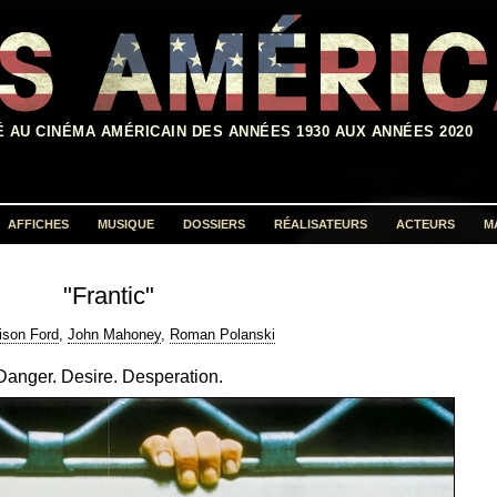
É AU CINÉMA AMÉRICAIN DES ANNÉES 1930 AUX ANNÉES 2020
AFFICHES
MUSIQUE
DOSSIERS
RÉALISATEURS
ACTEURS
M
Rechercher :
"Frantic"
ison Ford
,
John Mahoney
,
Roman Polanski
Danger. Desire. Desperation.