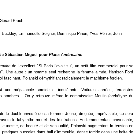
Gérard Brach
ty Buckley, Emmanuelle Seigner, Dominique Pinon, Yves Rénier, John
 de Sébastien Miguel pour
Plans Américains
emake
de l’excellent "Si Paris l’avait su", un petit film commercial pour se
tes". Une autre : un homme seul recherche la femme aimée. Harrison Ford
i fascinant, Polanski démythifiant radicalement le machisme fordien.
t une mégalopole sordide et inquiétante. Voitures carrées, terroristes
gs sombres... On y retrouve même le commissaire Moulin (archétype du
oute le double inversé de sa femme. Jeune, droguée, imprévisible, ce sera
ravers le labyrinthe mortel des frustrations. En femme-enfant provocante,
jeunesse, de beauté et de sensualité, Polanski augmentant la tension en
 pratiques buccales dans hall d’immeuble, danse torride dans une boite de