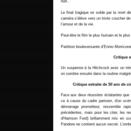
nuit...
Le final tragique se solde par la mort de 
caméra s’élève vers un triste coucher de s
l’amour et de la vie.
Peut-être le film le plus humain et le plu
Partition bouleversante d’Ennio Morricone
Critique 
Un suspense à la Hitchcock avec un très
on sombre ensuite dans la routine malgré 
Critique extraite de
50 ans de c
Face aux deux réussites éclatantes que 
ce à cause du cadre parisien, d'un scéna
démarrage prometteur, ressemble rap
précédentes, mais pour les citer, les re
d'Harrison Ford) brillamment mis en sc
Pandore ne contient aucun secret. L'ombr