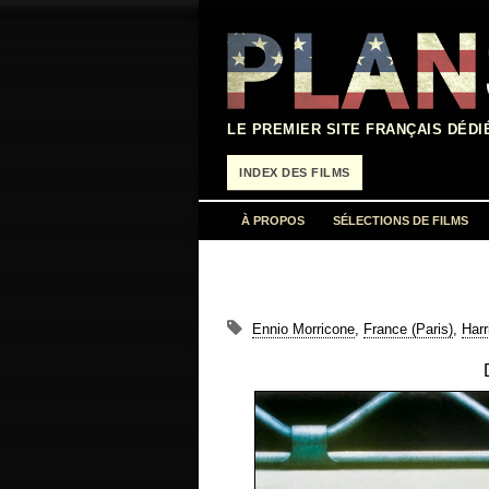
Aller
au
contenu
LE PREMIER SITE FRANÇAIS DÉDI
INDEX DES FILMS
À PROPOS
SÉLECTIONS DE FILMS
Ennio Morricone
,
France (Paris)
,
Harr