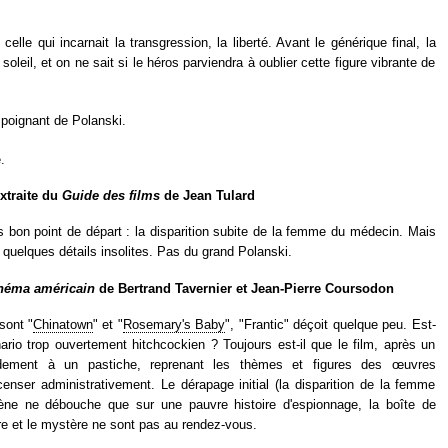
celle qui incarnait la transgression, la liberté. Avant le générique final, la
oleil, et on ne sait si le héros parviendra à oublier cette figure vibrante de
s poignant de Polanski.
.
extraite du
Guide des films
de Jean Tulard
 bon point de départ : la disparition subite de la femme du médecin. Mais
quelques détails insolites. Pas du grand Polanski.
inéma américain
de Bertrand Tavernier et Jean-Pierre Coursodon
sont "
Chinatown
" et "
Rosemary's Baby
", "Frantic" déçoit quelque peu. Est-
rio trop ouvertement hitchcockien ? Toujours est-il que le film, après un
idement à un pastiche, reprenant les thèmes et figures des œuvres
censer administrativement. Le dérapage initial (la disparition de la femme
ène ne débouche que sur une pauvre histoire d'espionnage, la boîte de
e et le mystère ne sont pas au rendez-vous.