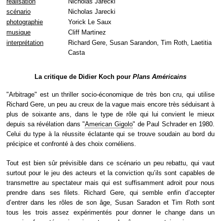
réalisation
Nicholas Jarecki
scénario
Nicholas Jarecki
photographie
Yorick Le Saux
musique
Cliff Martinez
interprétation
Richard Gere, Susan Sarandon, Tim Roth, Laetitia
Casta
La critique de Didier Koch pour
Plans Américains
"Arbitrage" est un thriller socio-économique de très bon cru, qui utilise
Richard Gere, un peu au creux de la vague mais encore très séduisant à
plus de soixante ans, dans le type de rôle qui lui convient le mieux
depuis sa révélation dans "
American Gigolo
" de Paul Schrader en 1980.
Celui du type à la réussite éclatante qui se trouve soudain au bord du
précipice et confronté à des choix cornéliens.
Tout est bien sûr prévisible dans ce scénario un peu rebattu, qui vaut
surtout pour le jeu des acteurs et la conviction qu’ils sont capables de
transmettre au spectateur mais qui est suffisamment adroit pour nous
prendre dans ses filets. Richard Gere, qui semble enfin d’accepter
d’entrer dans les rôles de son âge, Susan Saradon et Tim Roth sont
tous les trois assez expérimentés pour donner le change dans un