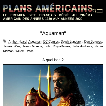
Aller
au
contenu
LE PREMIER SITE FRANÇAIS DÉDIÉ AU CINÉMA
AMÉRICAIN DES ANNÉES 1930 AUX ANNÉES 2020
Rechercher :
"Aquaman"
Amber Heard
,
Aquaman
,
DC Comics
,
Dolph Lundgren
,
Don Burgess
,
James Wan
,
Jason Momoa
,
John Rhys-Davies
,
Julie Andrews
,
Nicole
Kidman
,
Willem Dafoe
À quoi bon ?