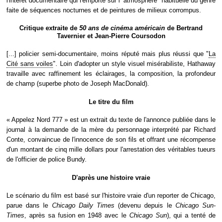
l'intérêt documentaire qui l'emporte sur l'"atmosphère" habituelle du genre
faite de séquences nocturnes et de peintures de milieux corrompus.
Critique extraite de
50 ans de cinéma américain
de Bertrand
Tavernier et Jean-Pierre Coursodon
[...] policier semi-documentaire, moins réputé mais plus réussi que "
La
Cité sans voiles
". Loin d'adopter un style visuel misérabiliste, Hathaway
travaille avec raffinement les éclairages, la composition, la profondeur
de champ (superbe photo de Joseph MacDonald).
Le titre du film
« Appelez Nord 777 » est un extrait du texte de l'annonce publiée dans le
journal à la demande de la mère du personnage interprété par Richard
Conte, convaincue de l'innocence de son fils et offrant une récompense
d'un montant de cinq mille dollars pour l'arrestation des véritables tueurs
de l'officier de police Bundy.
D'après une histoire vraie
Le scénario du film est basé sur l'histoire vraie d'un reporter de Chicago,
parue dans le
Chicago Daily Times
(devenu depuis le
Chicago Sun-
Times
, après sa fusion en 1948 avec le
Chicago Sun
), qui a tenté de