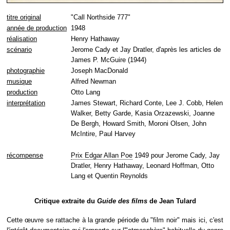
titre original
"Call Northside 777"
année de production
1948
réalisation
Henry Hathaway
scénario
Jerome Cady et Jay Dratler, d'après les articles de
James P. McGuire (1944)
photographie
Joseph MacDonald
musique
Alfred Newman
production
Otto Lang
interprétation
James Stewart, Richard Conte, Lee J. Cobb, Helen
Walker, Betty Garde, Kasia Orzazewski, Joanne
De Bergh, Howard Smith, Moroni Olsen, John
McIntire, Paul Harvey
récompense
Prix Edgar Allan Poe
1949 pour Jerome Cady, Jay
Dratler, Henry Hathaway, Leonard Hoffman, Otto
Lang et Quentin Reynolds
Critique extraite du
Guide des films
de Jean Tulard
Cette œuvre se rattache à la grande période du "film noir" mais ici, c'est