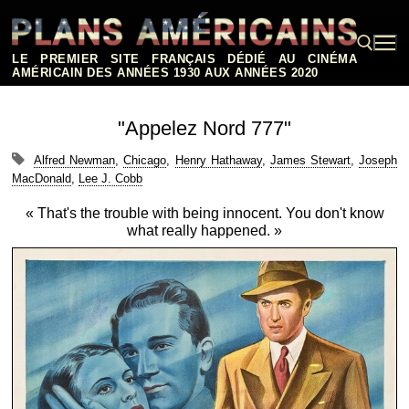
Aller
au
contenu
LE PREMIER SITE FRANÇAIS DÉDIÉ AU CINÉMA
AMÉRICAIN DES ANNÉES 1930 AUX ANNÉES 2020
Rechercher :
"Appelez Nord 777"
Alfred Newman
,
Chicago
,
Henry Hathaway
,
James Stewart
,
Joseph
MacDonald
,
Lee J. Cobb
« That's the trouble with being innocent. You don't know
what really happened. »