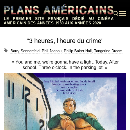
Aller
au
contenu
LE PREMIER SITE FRANÇAIS DÉDIÉ AU CINÉMA
AMÉRICAIN DES ANNÉES 1930 AUX ANNÉES 2020
Rechercher :
"3 heures, l'heure du crime"
Barry Sonnenfeld
,
Phil Joanou
,
Philip Baker Hall
,
Tangerine Dream
« You and me, we're gonna have a fight. Today. After
school. Three o'clock. In the parking lot. »