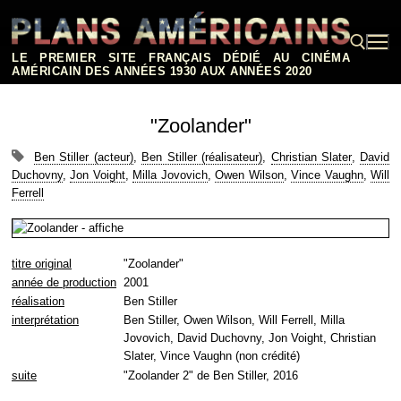
Aller
au
contenu
LE PREMIER SITE FRANÇAIS DÉDIÉ AU CINÉMA
AMÉRICAIN DES ANNÉES 1930 AUX ANNÉES 2020
Rechercher :
"Zoolander"
Ben Stiller (acteur)
,
Ben Stiller (réalisateur)
,
Christian Slater
,
David
Duchovny
,
Jon Voight
,
Milla Jovovich
,
Owen Wilson
,
Vince Vaughn
,
Will
Ferrell
titre original
"Zoolander"
année de production
2001
réalisation
Ben Stiller
interprétation
Ben Stiller, Owen Wilson, Will Ferrell, Milla
Jovovich, David Duchovny, Jon Voight, Christian
Slater, Vince Vaughn (non crédité)
suite
"Zoolander 2" de Ben Stiller, 2016