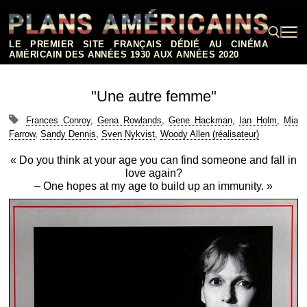
Aller
au
contenu
LE PREMIER SITE FRANÇAIS DÉDIÉ AU CINÉMA
AMÉRICAIN DES ANNÉES 1930 AUX ANNÉES 2020
Rechercher :
"Une autre femme"
Frances Conroy
,
Gena Rowlands
,
Gene Hackman
,
Ian Holm
,
Mia
Farrow
,
Sandy Dennis
,
Sven Nykvist
,
Woody Allen (réalisateur)
« Do you think at your age you can find someone and fall in
love again?
– One hopes at my age to build up an immunity. »