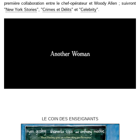
première collaboration entre le chef-opérateur et Woody Allen ; suivront
"
New York Stories
", "
Crimes et Délits
" et "
Celebrity
".
LE COIN DES ENSEIGNANTS