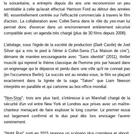
la soixantaine, a entrepris depuis dix ans une reconversion un peu
semblable à celle qu'avait effectué Harrison Ford au détour des années
90, essentiellement centrée sur l'efficacité commerciale à travers le film
d'action. La collaboration avec Collet-Serra dans le rôle du
yes-man
lui
permet donc d'exercer dans un environnement entièrement sécurisé
compatible avec un agenda très chargé (plus de 30 films depuis 2008).
L'attelage, sous l'égide de la société de production (
Dark Castle
) de Joel
Silver qui a mis le pied à l'étrier à Collet-Serra ("La Maison de cire"),
démarre de manière encourageante avec "Sans identité" (2011), thriller
musclé qui reprend le thème classique de l'homme pris par hasard dans
un engrenage qui le dépasse et perdu dans une ville qu'il ne connait pas
(en l'occurrence Berlin). Le succès est au rendez-vous, le film se plaçant
exactement dans la lignée de la saga "Taken" que Liam Neeson
interprète en parallèle et qui cartonne au box-office mondial.
"
Non-Stop
", trois ans plus tard, s'intéresse à un Marshall chargé de la
sécurité d'un vol entre New York et Londres aux prises avec un maître-
chanteur menaçant de faire exploser le long courrier. Le premier essai
est largement confirmé et le duo peut dès lors envisager l'avenir
sereinement.
"
Night Run
" sorti en 2015 propose un scénario plus complexe et abouti,