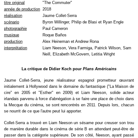
titre original
"The Commuter"
année de production
2018
réalisation
Jaume Collet-Serra
scénario
Byron Willinger, Philip de Blasi et Ryan Engle
photographie
Paul Cameron
musique
Roque Baños
production
Alex Heineman et Andrew Rona
interprétation
Liam Neeson, Vera Farmiga, Patrick Wilson, Sam
Neill, Elizabeth McGovern, Letitia Wright
La critique de Didier Koch pour
Plans Américains
Jaume Collet-Serra, jeune réalisateur espagnol prometteur œuvrant
initialement à Hollywood dans le domaine du fantastique ("La Maison de
cire" en 2005 et "Esther" en 2009) et Liam Neeson, solide acteur
irlandais parvenu à force d'abnégation à se faire une place de choix dans
la Mecque du cinéma, se sont rencontrés en 2011. Depuis lors, chacun
se nourrit de ce que l'autre peut lui apporter.
Collet-Serra a trouvé en Liam Neeson un sésame pour creuser son trou
de manière durable dans le cinéma de série B en attendant peut-être de
passer dans la catégorie supérieure. De son côté, Neeson, ayant passé