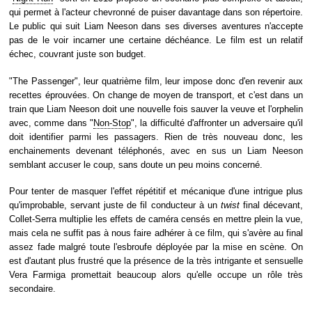
qui permet à l'acteur chevronné de puiser davantage dans son répertoire.
Le public qui suit Liam Neeson dans ses diverses aventures n'accepte
pas de le voir incarner une certaine déchéance. Le film est un relatif
échec, couvrant juste son budget.
"The Passenger", leur quatrième film, leur impose donc d'en revenir aux
recettes éprouvées. On change de moyen de transport, et c'est dans un
train que Liam Neeson doit une nouvelle fois sauver la veuve et l'orphelin
avec, comme dans "
Non-Stop
", la difficulté d'affronter un adversaire qu'il
doit identifier parmi les passagers. Rien de très nouveau donc, les
enchainements devenant téléphonés, avec en sus un Liam Neeson
semblant accuser le coup, sans doute un peu moins concerné.
Pour tenter de masquer l'effet répétitif et mécanique d'une intrigue plus
qu'improbable, servant juste de fil conducteur à un
twist
final décevant,
Collet-Serra multiplie les effets de caméra censés en mettre plein la vue,
mais cela ne suffit pas à nous faire adhérer à ce film, qui s'avère au final
assez fade malgré toute l'esbroufe déployée par la mise en scène. On
est d'autant plus frustré que la présence de la très intrigante et sensuelle
Vera Farmiga promettait beaucoup alors qu'elle occupe un rôle très
secondaire.