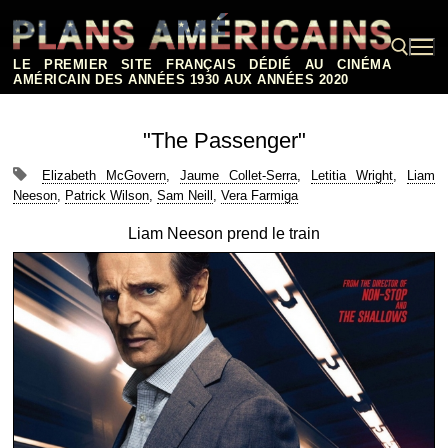
Aller
au
contenu
LE PREMIER SITE FRANÇAIS DÉDIÉ AU CINÉMA
AMÉRICAIN DES ANNÉES 1930 AUX ANNÉES 2020
Rechercher :
"The Passenger"
Elizabeth McGovern
,
Jaume Collet-Serra
,
Letitia Wright
,
Liam
Neeson
,
Patrick Wilson
,
Sam Neill
,
Vera Farmiga
Liam Neeson prend le train