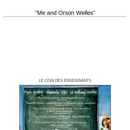
"Me and Orson Welles"
titre original "Me and Orson Welles" année de production 2008 réalisation
Richard Linklater interprétation Zac Efron, Christian McKay, Claire
Danes, Leo Bill La critique de…
LE COIN DES ENSEIGNANTS