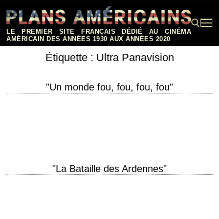
Aller
au
contenu
LE PREMIER SITE FRANÇAIS DÉDIÉ AU CINÉMA
AMÉRICAIN DES ANNÉES 1930 AUX ANNÉES 2020
Étiquette :
Ultra Panavision
Rechercher :
"Un monde fou, fou, fou, fou"
titre original "It's a Mad, Mad, Mad, Mad World" année de production
1963 réalisation Stanley Kramer scénario William Rose et Tania Rose
photographie Ernest Laszlo…
"La Bataille des Ardennes"
titre original "Battle of the Bulge" année de production 1965 réalisation
Ken Annakin scénario Philip Yordan, Milton Sperling et John Melson
photographie Jack Hildyard musique…