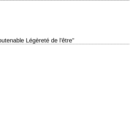
"Exorcist: The Beginning" année de production 2004 réalisation Renny Harlin
du Cinéma Fantastique La chronique de…
outenable Légèreté de l'être"
s of Being" année de production 1988 réalisation Philip Kaufman scénario
, d'après le roman éponyme de…