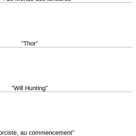
will hurt no less when I kill you in this form. » titre original "Thor: The
"Thor"
n 2011 réalisation Kenneth Branagh scénario d'après le comic book de Stan
phie Haris…
"Will Hunting"
e de production 1997 réalisation Gus Van Sant scénario Matt Damon et Ben
ier musique Danny Elfman…
orciste, au commencement"