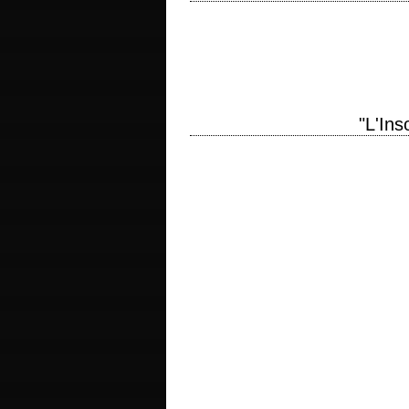
Les débuts du père Merrin titre original 
FilmsFantastiques.com, L'Encyclopédie 
"L'Ins
titre original "The Unbearable Lightnes
Philip Kaufman et Jean-Claude Carrière