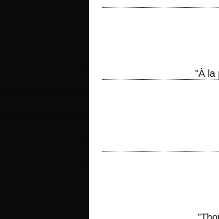
« You've proven you can rule yourself. No
2021 réalisation Denis Villeneuve…
"À la
Jack Ryan face aux Soviétiques titre ori
McTiernan scénario Larry Ferguson et D
titre original "Ronin" année de producti
Reno, Natascha McElhone, Sean Bean, M
"Tho