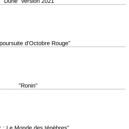
"Dune" version 2021
w you must learn to rule others. » titre original "Dune" année de production
 poursuite d'Octobre Rouge"
ginal "The Hunt for Red October" année de production 1990 réalisation John
onald E.…
"Ronin"
on 1998 réalisation John Frankenheimer interprétation Robert De Niro, Jean
ichael Lonsdale, Stellan Skarsgård, Jonathan Pryce,…
r : Le Monde des ténèbres"