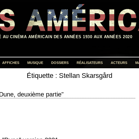
É AU CINÉMA AMÉRICAIN DES ANNÉES 1930 AUX ANNÉES 2020
AFFICHES
MUSIQUE
DOSSIERS
RÉALISATEURS
ACTEURS
M
Étiquette :
Stellan Skarsgård
Rechercher :
Dune, deuxième partie"
rrakis! Long live the fighters! » titre original "Dune: Part Two" année de