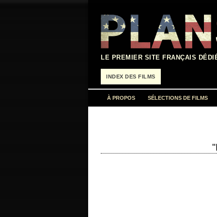
Aller
au
contenu
LE PREMIER SITE FRANÇAIS DÉDI
INDEX DES FILMS
À PROPOS
SÉLECTIONS DE FILMS
"
« I am Paul Muad'Dib Atreides, duke of A
production 2024 réalisation Denis…