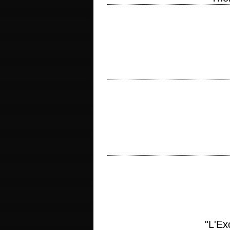
« Mmm, brother, you look ravishing! – It 
Dark…
titre original "Thor" année de productio
Lee, Larry Lieber et Jack Kirby photogra
titre original "Good Will Hunting" anné
Affleck photographie Jean-Yves Escoff
"L'Ex