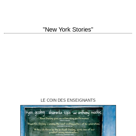
Hume et Richard Maibaum…
"New York Stories"
titre original "New York Stories" année de production 1989 1er sketch
"Apprentissage" titre original "Life Lessons" réalisation Martin Scorsese
scénario Richard Price photographie Néstor Almendros…
LE COIN DES ENSEIGNANTS