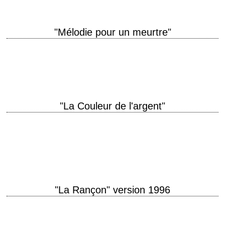
"Mélodie pour un meurtre"
« Come with me my love to the sea, the sea of love » (Phil Phillips) titre
original "Sea of Love" année de production 1989 réalisation…
"La Couleur de l'argent"
The New Hustler and The Old Pro titre original "The Color of Money"
année de production 1986 réalisation Martin Scorsese scénario Richard
Price, d'après le…
"La Rançon" version 1996
titre original "Ransom" année de production 1996 réalisation Ron Howard
scénario Richard Price et Alexander Ignon, d'après le scénario de Cyril