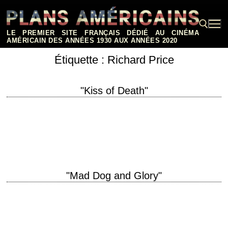
Aller
au
contenu
LE PREMIER SITE FRANÇAIS DÉDIÉ AU CINÉMA
AMÉRICAIN DES ANNÉES 1930 AUX ANNÉES 2020
Étiquette :
Richard Price
Rechercher :
"Kiss of Death"
« I have an acronym for myself. Know what it is? B.A.D. B.A.D... Balls,
Attitude, Direction. You should give yourself an acronym... 'cause it
helps…
"Mad Dog and Glory"
titre original "Mad Dog and Glory" année de production 1993 réalisation
John McNaughton scénario Richard Price photographie Robby Müller
musique Elmer Bernstein interprétation Robert De…