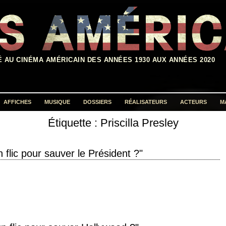
É AU CINÉMA AMÉRICAIN DES ANNÉES 1930 AUX ANNÉES 2020
AFFICHES
MUSIQUE
DOSSIERS
RÉALISATEURS
ACTEURS
M
Étiquette :
Priscilla Presley
Rechercher :
un flic pour sauver le Président ?"
inal "The Naked Gun 21/2: The Smell of Fear" année de production 1991
slie Nielsen, Priscilla…