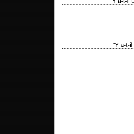
"Y a-t-il
titre original "Naked Gun 331/3: The Fin
Leslie Nielsen, Priscilla Presley, Geor
"Y a-t-i
titre original "The Naked Gun: From the 
scénario David Zucker, Jerry Zucker et 