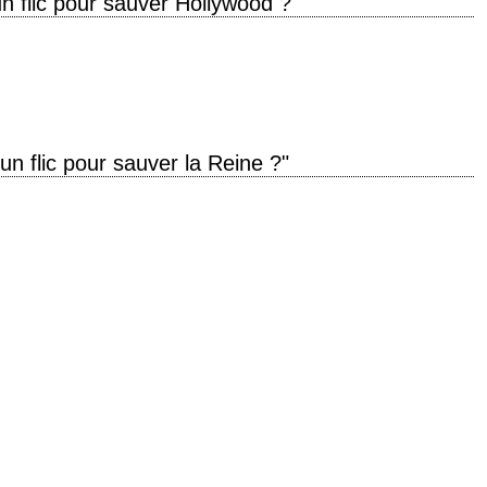
 un flic pour sauver Hollywood ?"
al Insult" année de production 1994 réalisation Peter Segal interprétation
ge Kennedy, O.J. Simpson, Fred Ward non crédités R.…
l un flic pour sauver la Reine ?"
Files of Police Squad!" année de production 1988 réalisation David Zucker
Jim…