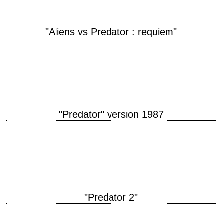
"Aliens vs Predator : requiem"
titre original "AVPR: Aliens vs. Predator - Requiem" année de production
2007 réalisation Colin Strause et Greg Strause scénario d'après les
personnages créés par Dan…
"Predator" version 1987
« If it bleeds, we can kill it. » titre original "Predator" année de production
1987 réalisation John McTiernan scénario Jim Thomas et John
Thomas…
"Predator 2"
Hunting season opens again... titre original "Predator 2" année de