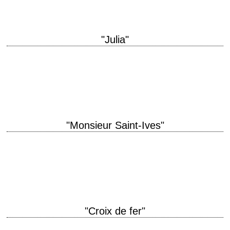
"Julia"
titre original "Julia" année de production 1977 réalisation Fred Zinnemann
scénario Alvin Sargent, d'après le roman "Pentimento" de Lillian Hellman
photographie Douglas Slocombe musique Georges…
"Monsieur Saint-Ives"
titre original "St. Ives" année de production 1976 réalisation J. Lee
Thompson photographie Lucien Ballard musique Lalo Schifrin production
Pancho Kohner interprétation Charles Bronson, Maximilian…
"Croix de fer"