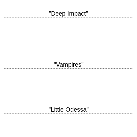
"Deep Impact"
titre original "Deep Impact" année de production 1998 réalisation Mimi
Leder scénario Bruce Joel Rubin et Michael Tolkin photographie Dietrich
Lohmann musique James Horner production…
"Vampires"
« You ever seen a vampire? – No, I haven't. – No... Well, first of all,
they're not romantic. » titre original "Vampires" année de…
"Little Odessa"
Le premier film de James Gray, futur réalisateur de "La nuit nous
appartient" titre original "Little Odessa" année de production 1994
réalisation James Gray scénario…