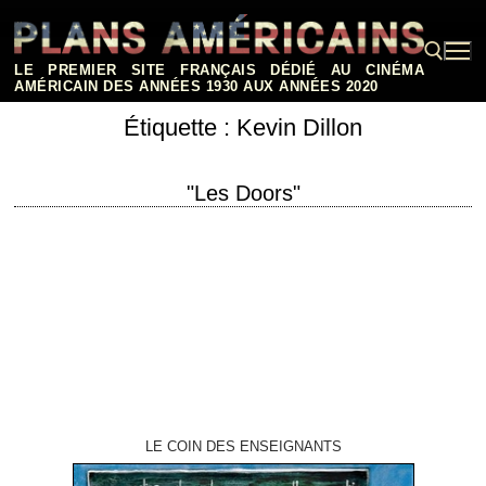
Aller
au
contenu
LE PREMIER SITE FRANÇAIS DÉDIÉ AU CINÉMA
AMÉRICAIN DES ANNÉES 1930 AUX ANNÉES 2020
Étiquette :
Kevin Dillon
Rechercher :
"Les Doors"
Val Kilmer is Jim Morrison titre original "The Doors" année de production
1991 réalisation Oliver Stone scénario Randall Jahnson et Oliver Stone
montage David Brenner…
LE COIN DES ENSEIGNANTS