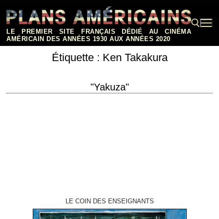
Aller
au
contenu
LE PREMIER SITE FRANÇAIS DÉDIÉ AU CINÉMA
AMÉRICAIN DES ANNÉES 1930 AUX ANNÉES 2020
Étiquette :
Ken Takakura
Rechercher :
"Yakuza"
« American saw cuts on a push stroke, Japanese saw cuts on a pull
stroke. » titre original "The Yakuza" année de production 1974
réalisation…
LE COIN DES ENSEIGNANTS