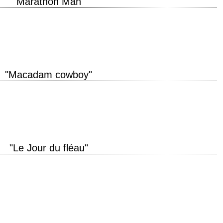
"Marathon Man"
on Man" année de production 1976 réalisation John Schlesinger scénario
oman de 1974 montage Jim…
"Macadam cowboy"
e production 1969 réalisation John Schlesinger scénario Waldo Salt, d'après
o Herlihy (1965)…
"Le Jour du fléau"
nnée de production 1975 réalisation John Schlesinger scénario Waldo Salt,
tographie Conrad…