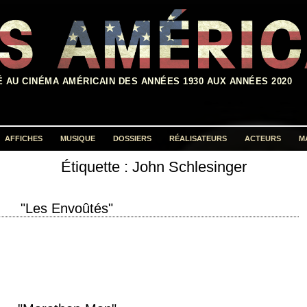
É AU CINÉMA AMÉRICAIN DES ANNÉES 1930 AUX ANNÉES 2020
AFFICHES
MUSIQUE
DOSSIERS
RÉALISATEURS
ACTEURS
M
Étiquette :
John Schlesinger
Rechercher :
"Les Envoûtés"
roduction 1987 réalisation John Schlesinger scénario Mark Frost, d'après le
 (1982) photographie Robby…