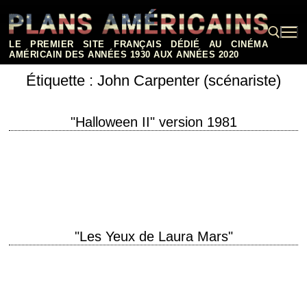
Aller
au
contenu
LE PREMIER SITE FRANÇAIS DÉDIÉ AU CINÉMA
AMÉRICAIN DES ANNÉES 1930 AUX ANNÉES 2020
Étiquette :
John Carpenter (scénariste)
Rechercher :
"Halloween II" version 1981
titre original "Halloween II" année de production 1981 réalisation Rick
Rosenthal scénario John Carpenter et Debra Hill photographie Dean
Cundey musique John Carpenter et Alan Howarth…
"Les Yeux de Laura Mars"
Rêves prémonitoires titre original "Eyes of Laura Mars" année de
production 1978 réalisation Irvin Kershner scénario John Carpenter et
David Zelag Goodman montage Michael Kahn…