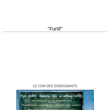
production 2012 réalisation Sacha Gervasi photographie Jeff Cronenweth
musique Danny Elfman interprétation Anthony Hopkins, Helen…
"Furtif"
titre original "Stealth" année de production 2005 réalisation Rob Cohen
interprétation Jamie Foxx, Josh Lucas, Jessica Biel, Sam Shepard La
critique de Sébastien Miguel pour Plans Américains Un…
LE COIN DES ENSEIGNANTS