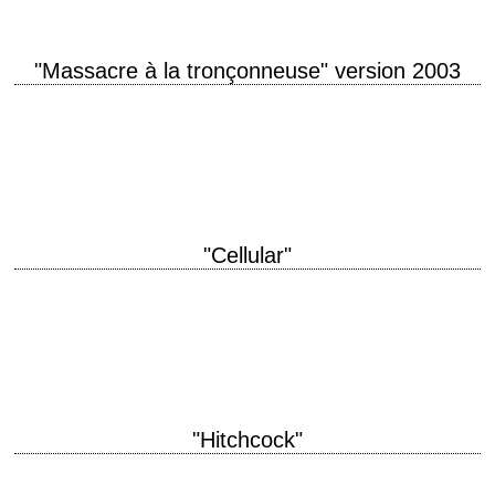
"Massacre à la tronçonneuse" version 2003
Remake du Tobe Hooper titre original "The Texas Chainsaw Massacre"
année de production 2003 réalisation Marcus Nispel photographie Daniel
Pearl production Michael Bay interprétation Jessica…
"Cellular"
titre original "Cellular" année de production 2004 réalisation David R.
Ellis scénario d'après une histoire de Larry Cohen interprétation Kim
Basinger, Chris Evans, William H.…
"Hitchcock"
Anthony Hopkins is Alfred Hitchcock titre original "Hitchcock" année de