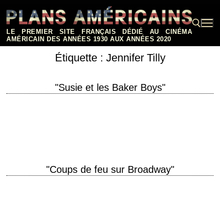
Aller
au
contenu
LE PREMIER SITE FRANÇAIS DÉDIÉ AU CINÉMA
AMÉRICAIN DES ANNÉES 1930 AUX ANNÉES 2020
Étiquette :
Jennifer Tilly
Rechercher :
"Susie et les Baker Boys"
titre original "The Fabulous Baker Boys" année de production 1989
réalisation Steve Kloves scénario Steve Kloves photographie Michael
Ballhaus musique Dave Grusin interprétation Michelle Pfeiffer,…
"Coups de feu sur Broadway"
Très bon hommage aux vieux films de gangsters titre original "Bullets
Over Broadway" année de production 1994 réalisation Woody Allen
scénario Woody Allen et Douglas…