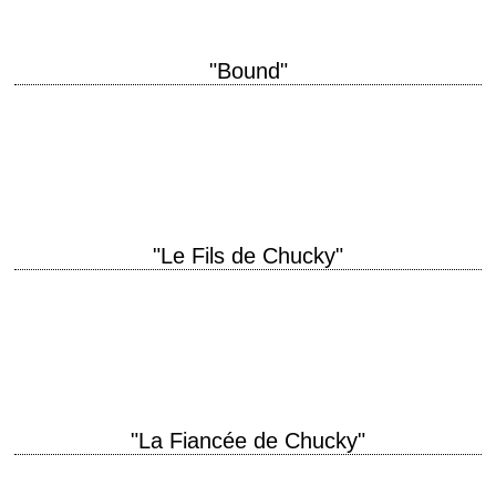
"Bound"
Violet and Corky are making laundry day a very big deal titre original
"Bound" année de production 1996 réalisation Andy Wachowski et Larry
Wachowski scénario…
"Le Fils de Chucky"
titre original "Seed of Chucky" année de production 2004 réalisation Don
Mancini scénario Don Mancini photographie Vernon Layton musique Pino
Donaggio interprétation Jennifer Tilly, Brad…
"La Fiancée de Chucky"
titre original "Bride of Chucky" année de production 1998 réalisation