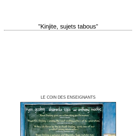
"Kinjite, sujets tabous"
A cop full of hatred can't work by the book. titre original "Kinjite:
Forbidden Subjects" année de production 1989 réalisation J. Lee
Thompson production Pancho…
LE COIN DES ENSEIGNANTS