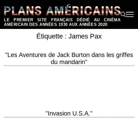
Aller
au
contenu
LE PREMIER SITE FRANÇAIS DÉDIÉ AU CINÉMA
AMÉRICAIN DES ANNÉES 1930 AUX ANNÉES 2020
Étiquette :
James Pax
Rechercher :
"Les Aventures de Jack Burton dans les griffes
du mandarin"
titre original "Big Trouble in Little China" année de production 1986
réalisation John Carpenter photographie Dean Cundey musique John
Carpenter et Alan Howarth interprétation Kurt…
"Invasion U.S.A."
titre original "Invasion U.S.A." année de production 1985 réalisation
Joseph Zito production Golan-Globus interprétation Chuck Norris,
Richard Lynch, Billy Drago, James Pax Nanarland, le site des…