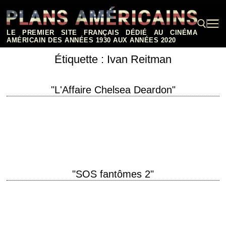
Aller
au
contenu
LE PREMIER SITE FRANÇAIS DÉDIÉ AU CINÉMA
AMÉRICAIN DES ANNÉES 1930 AUX ANNÉES 2020
Étiquette :
Ivan Reitman
Rechercher :
"L'Affaire Chelsea Deardon"
titre original "Legal Eagles" année de production 1986 réalisation Ivan
Reitman scénario Jim Cash et Jack Epps Jr. photographie László
Kovács musique Elmer Bernstein production…
"SOS fantômes 2"
titre original "Ghostbusters II" année de production 1989 réalisation Ivan
Reitman scénario Harold Ramis et Dan Aykroyd photographie Michael
Chapman musique Randy Edelman interprétation Bill…