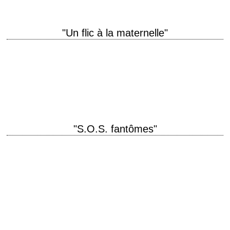
"Un flic à la maternelle"
titre original "Kindergarten Cop" année de production 1990 réalisation
Ivan Reitman scénario Murray Salem, Herschel Weingrod et Timothy
Harris photographie Michael Chapman interprétation Arnold
Schwarzenegger,…
"S.O.S. fantômes"
« Who ya gonna call? Ghostbusters! » titre original "Ghostbusters"
année de production 1984 réalisation Ivan Reitman scénario Dan
Aykroyd et Harold Ramis photographie László…