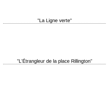
"La Ligne verte"
titre original "The Green Mile" année de production 1999 réalisation
Frank Darabont scénario Frank Darabont, d'après le roman feuilleton
éponyme de Stephen King photographie David…
"L'Étrangleur de la place Rillington"
titre original "10 Rillington Place" année de production 1971 réalisation
Richard Fleischer interprétation Richard Attenborough, Judy Geeson,
John Hurt Le titre du film Le titre…