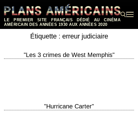
Aller
au
contenu
LE PREMIER SITE FRANÇAIS DÉDIÉ AU CINÉMA
AMÉRICAIN DES ANNÉES 1930 AUX ANNÉES 2020
Étiquette :
erreur judiciaire
Rechercher :
"Les 3 crimes de West Memphis"
They say the crimes were satanic. The truth may be scarier. titre original
"Devil's Knot" année de production 2013 réalisation Atom Egoyan
scénario Paul Harris…
"Hurricane Carter"
Denzel Washington is Rubin "Hurricane" Carter titre original "The
Hurricane" année de production 1999 réalisation Norman Jewison
photographie Roger Deakins interprétation Denzel Washington, Liev
Schreiber,…