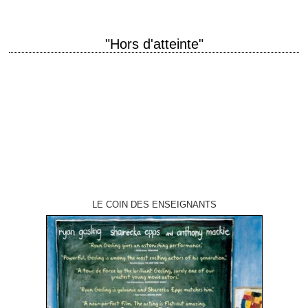
"Hors d'atteinte"
Solide polar titre original "Out of Sight" année de production 1998
réalisation Steven Soderbergh scénario Scott Frank, d'après le roman
éponyme ("Loin des yeux" en…
LE COIN DES ENSEIGNANTS