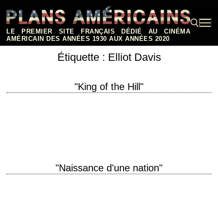
Aller
au
contenu
LE PREMIER SITE FRANÇAIS DÉDIÉ AU CINÉMA
AMÉRICAIN DES ANNÉES 1930 AUX ANNÉES 2020
Étiquette :
Elliot Davis
Rechercher :
"King of the Hill"
titre original "King of the Hill" année de production 1993 réalisation
Steven Soderbergh scénario Steven Soderbergh, d'après A.E. Hotchner
photographie Elliot Davis musique Cliff Martinez…
"Naissance d'une nation"
titre original "The Birth of a Nation" année de production 2016 réalisation
Nate Parker scénario Nate Parker photographie Elliot Davis musique
Henry Jackman interprétation Nate…