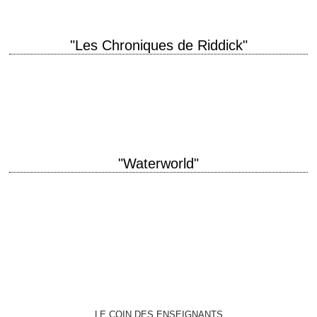
"Les Chroniques de Riddick"
titre original "The Chronicles of Riddick" année de production 2004
réalisation David Twohy interprétation Vin Diesel, Thandie Newton, Judi
Dench épisode précédent "Pitch Black",…
"Waterworld"
Kevin et Kevin sont dans le même bateau. Kevin tombe à l'eau. Qui est
ce qui reste ? titre original "Waterworld" année de production 1995…
LE COIN DES ENSEIGNANTS