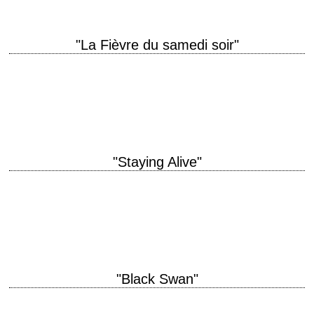
"La Fièvre du samedi soir"
Disco inferno titre original "Saturday Night Fever" année de production
1977 réalisation John Badham scénario Norman Wexler musique Barry
Gibb, Maurice Gibb et Robin Gibb…
"Staying Alive"
Suite de "La Fièvre du samedi soir" titre original "Staying Alive" année
de production 1983 réalisation Sylvester Stallone scénario Sylvester
Stallone et Norman Wexler, d'après…
"Black Swan"
« The only person standing in your way is you. » titre original "Black