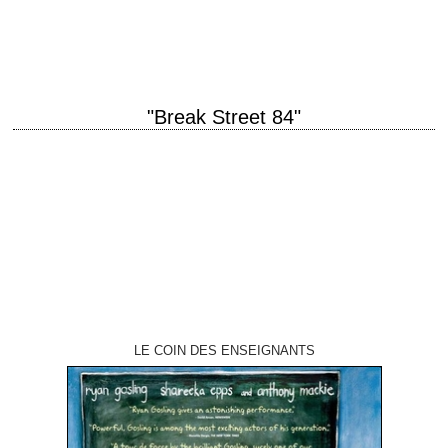
Swan" année de production 2010 réalisation Darren Aronofsky
photographie Matthew Libatique…
"Break Street 84"
titre original "Breakin'" année de production 1984 réalisation Joel Silberg
scénario Charles Parker, Allen DeBevoise et Gerald Scaife photographie
Hanania Baer musique Michael Boyd et…
LE COIN DES ENSEIGNANTS