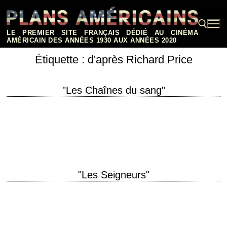
Aller
au
contenu
LE PREMIER SITE FRANÇAIS DÉDIÉ AU CINÉMA
AMÉRICAIN DES ANNÉES 1930 AUX ANNÉES 2020
Étiquette :
d'après Richard Price
Rechercher :
"Les Chaînes du sang"
titre original "Bloodbrothers" année de production 1978 réalisation Robert
Mulligan scénario Walter Newman, d'après le roman de Richard Price
photographie Robert Surtees musique Elmer Bernstein…
"Les Seigneurs"
Rivalité entre bandes titre original "The Wanderers" année de production
1979 réalisation Philip Kaufman scénario Rose Kaufman et Philip
Kaufman, d'après le roman éponyme de…