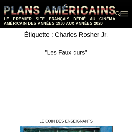
Aller
au
contenu
LE PREMIER SITE FRANÇAIS DÉDIÉ AU CINÉMA
AMÉRICAIN DES ANNÉES 1930 AUX ANNÉES 2020
Étiquette :
Charles Rosher Jr.
Rechercher :
"Les Faux-durs"
titre original "Semi-Tough" année de production 1977 réalisation Michael
Ritchie scénario Walter Bernstein photographie Charles Rosher Jr.
interprétation Burt Reynolds, Kris Kristofferson, Jill Clayburgh, Robert…
LE COIN DES ENSEIGNANTS