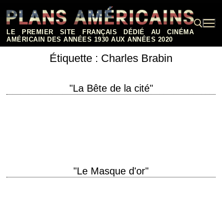
Aller
au
contenu
LE PREMIER SITE FRANÇAIS DÉDIÉ AU CINÉMA
AMÉRICAIN DES ANNÉES 1930 AUX ANNÉES 2020
Étiquette :
Charles Brabin
Rechercher :
"La Bête de la cité"
titre original "The Beast of the City" année de production 1932 réalisation
Charles Brabin scénario John Lee Mahin, d'après une histoire de W.R.
Burnett photographie…
"Le Masque d'or"
titre original "The Mask of Fu Manchu" année de production 1932
réalisation Charles Brabin (et Charles Vidor, non crédité) scénario Irene
Kuhn, Edgar Allan Woolf…