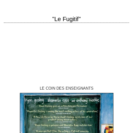
"Le Fugitif"
Après la série TV, le film titre original "The Fugitive" année de production
1993 réalisation Andrew Davis scénario Jeb Stuart et David Twohy,
d'après les…
LE COIN DES ENSEIGNANTS