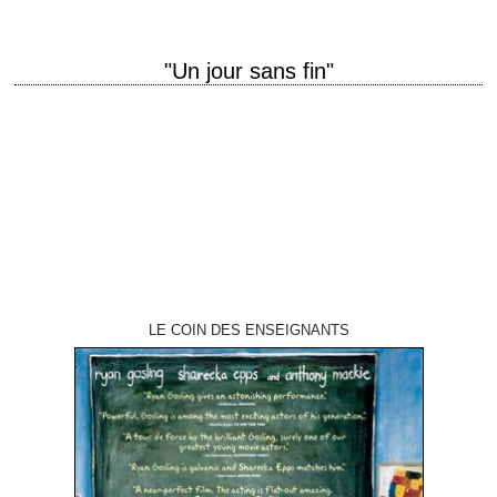
"Un jour sans fin"
titre original "Groundhog Day" année de production 1993 réalisation
Harold Ramis scénario Danny Rubin et Harold Ramis photographie John
Bailey musique George Fenton production Trevor…
LE COIN DES ENSEIGNANTS