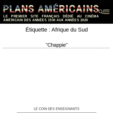
Aller
au
contenu
LE PREMIER SITE FRANÇAIS DÉDIÉ AU CINÉMA
AMÉRICAIN DES ANNÉES 1930 AUX ANNÉES 2020
Étiquette :
Afrique du Sud
Rechercher :
"Chappie"
titre original "Chappie" année de production 2015 réalisation Neill
Blomkamp photographie Trent Opaloch musique Hans Zimmer
interprétation Sharlto Copley, Hugh Jackman, Sigourney Weaver
FilmsFantastiques.com, L'Encyclopédie…
LE COIN DES ENSEIGNANTS