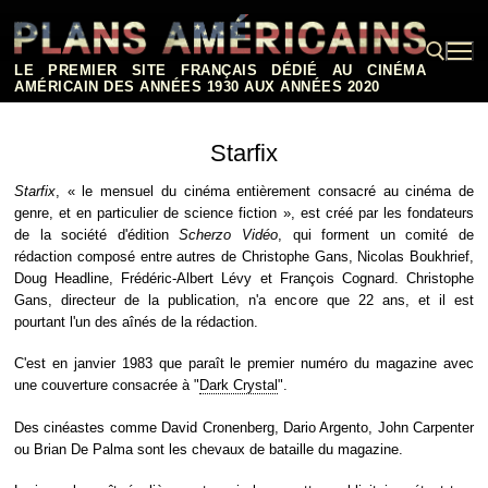
Aller
au
contenu
LE PREMIER SITE FRANÇAIS DÉDIÉ AU CINÉMA
AMÉRICAIN DES ANNÉES 1930 AUX ANNÉES 2020
Rechercher :
Starfix
Starfix
, « le mensuel du cinéma entièrement consacré au cinéma de
genre, et en particulier de science fiction », est créé par les fondateurs
de la société d'édition
Scherzo Vidéo
, qui forment un comité de
rédaction composé entre autres de Christophe Gans, Nicolas Boukhrief,
Doug Headline, Frédéric-Albert Lévy et François Cognard. Christophe
Gans, directeur de la publication, n'a encore que 22 ans, et il est
pourtant l'un des aînés de la rédaction.
C'est en janvier 1983 que paraît le premier numéro du magazine avec
une couverture consacrée à "
Dark Crystal
".
Des cinéastes comme David Cronenberg, Dario Argento, John Carpenter
ou Brian De Palma sont les chevaux de bataille du magazine.