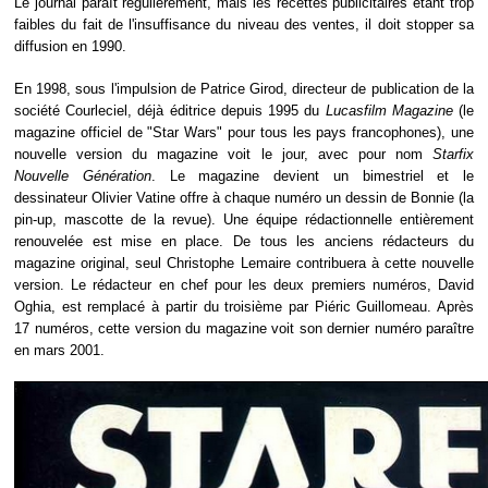
Le journal paraît régulièrement, mais les recettes publicitaires étant trop
faibles du fait de l'insuffisance du niveau des ventes, il doit stopper sa
diffusion en 1990.
En 1998, sous l'impulsion de Patrice Girod, directeur de publication de la
société Courleciel, déjà éditrice depuis 1995 du
Lucasfilm Magazine
(le
magazine officiel de "Star Wars" pour tous les pays francophones), une
nouvelle version du magazine voit le jour, avec pour nom
Starfix
Nouvelle Génération
. Le magazine devient un bimestriel et le
dessinateur Olivier Vatine offre à chaque numéro un dessin de Bonnie (la
pin-up, mascotte de la revue). Une équipe rédactionnelle entièrement
renouvelée est mise en place. De tous les anciens rédacteurs du
magazine original, seul Christophe Lemaire contribuera à cette nouvelle
version. Le rédacteur en chef pour les deux premiers numéros, David
Oghia, est remplacé à partir du troisième par Piéric Guillomeau. Après
17 numéros, cette version du magazine voit son dernier numéro paraître
en mars 2001.