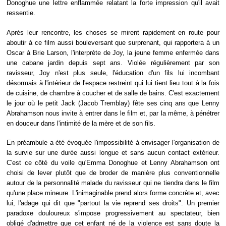
Donoghue une lettre enflammée relatant la forte impression qu'il avait
ressentie.
Après leur rencontre, les choses se mirent rapidement en route pour
aboutir à ce film aussi bouleversant que surprenant, qui rapportera à un
Oscar à Brie Larson, l'interprète de Joy, la jeune femme enfermée dans
une cabane jardin depuis sept ans. Violée régulièrement par son
ravisseur, Joy n'est plus seule, l'éducation d'un fils lui incombant
désormais à l'intérieur de l'espace restreint qui lui tient lieu tout à la fois
de cuisine, de chambre à coucher et de salle de bains. C'est exactement
le jour où le petit Jack (Jacob Tremblay) fête ses cinq ans que Lenny
Abrahamson nous invite à entrer dans le film et, par la même, à pénétrer
en douceur dans l'intimité de la mère et de son fils.
En préambule a été évoquée l'impossibilité à envisager l'organisation de
la survie sur une durée aussi longue et sans aucun contact extérieur.
C'est ce côté du voile qu'Emma Donoghue et Lenny Abrahamson ont
choisi de lever plutôt que de broder de manière plus conventionnelle
autour de la personnalité malade du ravisseur qui ne tiendra dans le film
qu'une place mineure. L'inimaginable prend alors forme concrète et, avec
lui, l'adage qui dit que "partout la vie reprend ses droits". Un premier
paradoxe douloureux s'impose progressivement au spectateur, bien
obligé d'admettre que cet enfant né de la violence est sans doute la