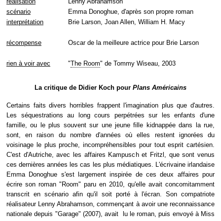
réalisation
Lenny Abrahamson
scénario
Emma Donoghue, d'après son propre roman
interprétation
Brie Larson, Joan Allen, William H. Macy
récompense
Oscar de la meilleure actrice pour Brie Larson
rien à voir avec
"
The Room
" de Tommy Wiseau, 2003
La critique de Didier Koch pour
Plans Américains
Certains faits divers horribles frappent l'imagination plus que d'autres.
Les séquestrations au long cours perpétrées sur les enfants d'une
famille, ou le plus souvent sur une jeune fille kidnappée dans la rue,
sont, en raison du nombre d'années où elles restent ignorées du
voisinage le plus proche, incompréhensibles pour tout esprit cartésien.
C'est d'Autriche, avec les affaires Kampusch et Fritzl, que sont venus
ces dernières années les cas les plus médiatiques. L'écrivaine irlandaise
Emma Donoghue s'est largement inspirée de ces deux affaires pour
écrire son roman "Room" paru en 2010, qu'elle avait concomitamment
transcrit en scénario afin qu'il soit porté à l'écran. Son compatriote
réalisateur Lenny Abrahamson, commençant à avoir une reconnaissance
nationale depuis "Garage" (2007), avait lu le roman, puis envoyé à Miss