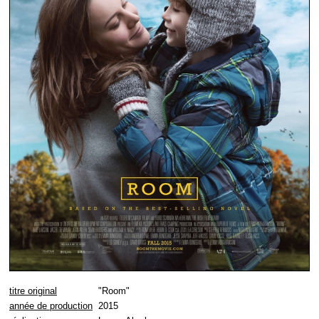
titre original
"Room"
année de production
2015