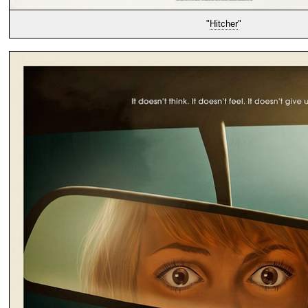
"
Hitcher
"