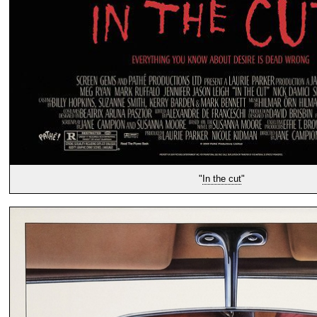
"
In the cut
"