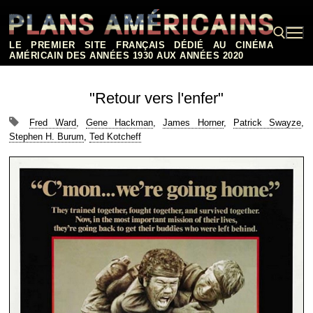
Aller
au
contenu
LE PREMIER SITE FRANÇAIS DÉDIÉ AU CINÉMA
AMÉRICAIN DES ANNÉES 1930 AUX ANNÉES 2020
Rechercher :
"Retour vers l'enfer"
Fred Ward
,
Gene Hackman
,
James Horner
,
Patrick Swayze
,
Stephen H. Burum
,
Ted Kotcheff