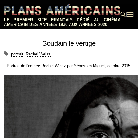
Aller
au
contenu
LE PREMIER SITE FRANÇAIS DÉDIÉ AU CINÉMA
AMÉRICAIN DES ANNÉES 1930 AUX ANNÉES 2020
Rechercher :
Soudain le vertige
portrait
,
Rachel Weisz
Portrait de l'actrice Rachel Weisz par Sébastien Miguel, octobre 2015.