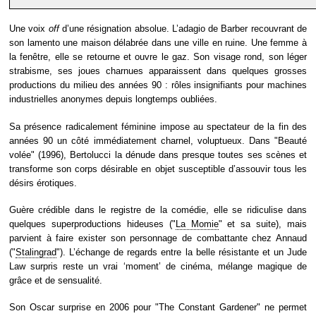
Une voix
off
d’une résignation absolue. L’adagio de Barber recouvrant de
son lamento une maison délabrée dans une ville en ruine. Une femme à
la fenêtre, elle se retourne et ouvre le gaz. Son visage rond, son léger
strabisme, ses joues charnues apparaissent dans quelques grosses
productions du milieu des années 90 : rôles insignifiants pour machines
industrielles anonymes depuis longtemps oubliées.
Sa présence radicalement féminine impose au spectateur de la fin des
années 90 un côté immédiatement charnel, voluptueux. Dans "Beauté
volée" (1996), Bertolucci la dénude dans presque toutes ses scènes et
transforme son corps désirable en objet susceptible d’assouvir tous les
désirs érotiques.
Guère crédible dans le registre de la comédie, elle se ridiculise dans
quelques superproductions hideuses ("
La Momie
" et sa suite), mais
parvient à faire exister son personnage de combattante chez Annaud
("
Stalingrad
"). L’échange de regards entre la belle résistante et un Jude
Law surpris reste un vrai ‘moment’ de cinéma, mélange magique de
grâce et de sensualité.
Son Oscar surprise en 2006 pour "The Constant Gardener" ne permet