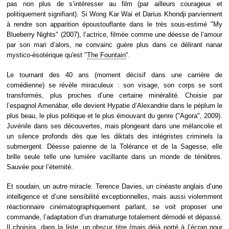
pas non plus de s’intéresser au film (par ailleurs courageux et
politiquement signifiant). Si Wong Kar Wai et Darius Khondji parviennent
à rendre son apparition époustouflante dans le très sous-estimé "My
Blueberry Nights" (2007), l’actrice, filmée comme une déesse de l’amour
par son mari d’alors, ne convainc guère plus dans ce délirant nanar
mystico-ésotérique qu'est "
The Fountain
".
Le tournant des 40 ans (moment décisif dans une carrière de
comédienne) se révèle miraculeux : son visage, son corps se sont
transformés, plus proches d’une certaine minéralité. Choisie par
l’espagnol Amenábar, elle devient Hypatie d’Alexandrie dans le péplum le
plus beau, le plus politique et le plus émouvant du genre ("Agora", 2009).
Juvénile dans ses découvertes, mais plongeant dans une mélancolie et
un silence profonds dès que les diktats des intégristes criminels la
submergent. Déesse païenne de la Tolérance et de la Sagesse, elle
brille seule telle une lumière vacillante dans un monde de ténèbres.
Sauvée pour l’éternité.
Et soudain, un autre miracle. Terence Davies, un cinéaste anglais d’une
intelligence et d’une sensibilité exceptionnelles, mais aussi violemment
réactionnaire cinématographiquement parlant, se voit proposer une
commande, l’adaptation d’un dramaturge totalement démodé et dépassé.
Il choisira, dans la liste, un obscur titre (mais déjà porté à l’écran pour