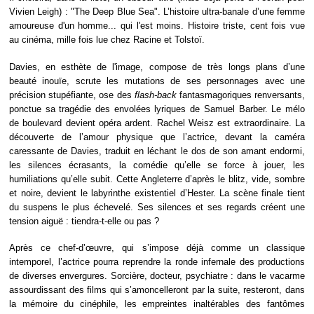
Vivien Leigh) : "The Deep Blue Sea". L’histoire ultra-banale d’une femme
amoureuse d'un homme... qui l'est moins. Histoire triste, cent fois vue
au cinéma, mille fois lue chez Racine et Tolstoï.
Davies, en esthète de l'image, compose de très longs plans d’une
beauté inouïe, scrute les mutations de ses personnages avec une
précision stupéfiante, ose des
flash-back
fantasmagoriques renversants,
ponctue sa tragédie des envolées lyriques de Samuel Barber. Le mélo
de boulevard devient opéra ardent. Rachel Weisz est extraordinaire. La
découverte de l’amour physique que l’actrice, devant la caméra
caressante de Davies, traduit en léchant le dos de son amant endormi,
les silences écrasants, la comédie qu’elle se force à jouer, les
humiliations qu’elle subit. Cette Angleterre d’après le blitz, vide, sombre
et noire, devient le labyrinthe existentiel d’Hester. La scène finale tient
du suspens le plus échevelé. Ses silences et ses regards créent une
tension aiguë : tiendra-t-elle ou pas ?
Après ce chef-d’œuvre, qui s’impose déjà comme un classique
intemporel, l’actrice pourra reprendre la ronde infernale des productions
de diverses envergures. Sorcière, docteur, psychiatre : dans le vacarme
assourdissant des films qui s’amoncelleront par la suite, resteront, dans
la mémoire du cinéphile, les empreintes inaltérables des fantômes