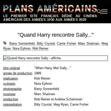
Aller
au
contenu
LE PREMIER SITE FRANÇAIS DÉDIÉ AU CINÉMA
AMÉRICAIN DES ANNÉES 1930 AUX ANNÉES 2020
Rechercher :
"Quand Harry rencontre Sally..."
Barry Sonnenfeld
,
Billy Crystal
,
Carrie Fisher
,
Marc Shaiman
,
Meg
Ryan
,
Nora Ephron
,
Rob Reiner
titre original
"When Harry Met Sally..."
année de production
1989
réalisation
Rob Reiner
scénario
Nora Ephron
photographie
Barry Sonnenfeld
musique
Marc Shaiman
production
Rob Reiner et Andrew Scheinman
interprétation
Billy Crystal, Meg Ryan, Carrie Fisher