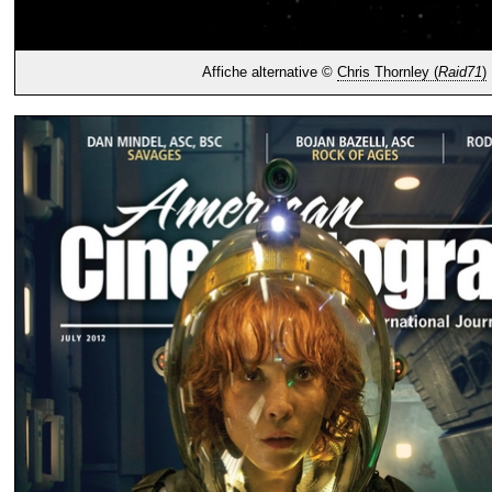
Affiche alternative ©
Chris Thornley (
Raid71
)