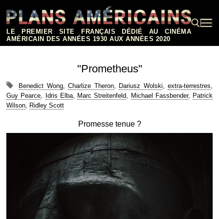
Aller
au
contenu
LE PREMIER SITE FRANÇAIS DÉDIÉ AU CINÉMA
AMÉRICAIN DES ANNÉES 1930 AUX ANNÉES 2020
Rechercher :
"Prometheus"
Benedict Wong
,
Charlize Theron
,
Dariusz Wolski
,
extra-terrestres
,
Guy Pearce
,
Idris Elba
,
Marc Streitenfeld
,
Michael Fassbender
,
Patrick
Wilson
,
Ridley Scott
Promesse tenue ?