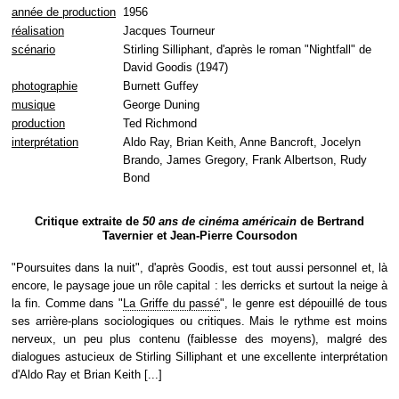
année de production
1956
réalisation
Jacques Tourneur
scénario
Stirling Silliphant, d'après le roman "Nightfall" de
David Goodis (1947)
photographie
Burnett Guffey
musique
George Duning
production
Ted Richmond
interprétation
Aldo Ray, Brian Keith, Anne Bancroft, Jocelyn
Brando, James Gregory, Frank Albertson, Rudy
Bond
Critique extraite de
50 ans de cinéma américain
de Bertrand
Tavernier et Jean-Pierre Coursodon
"Poursuites dans la nuit", d'après Goodis, est tout aussi personnel et, là
encore, le paysage joue un rôle capital : les derricks et surtout la neige à
la fin. Comme dans "
La Griffe du passé
", le genre est dépouillé de tous
ses arrière-plans sociologiques ou critiques. Mais le rythme est moins
nerveux, un peu plus contenu (faiblesse des moyens), malgré des
dialogues astucieux de Stirling Silliphant et une excellente interprétation
d'Aldo Ray et Brian Keith [...]