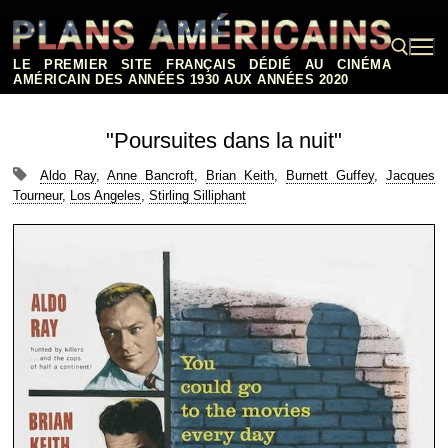
Aller
au
contenu
LE PREMIER SITE FRANÇAIS DÉDIÉ AU CINÉMA
AMÉRICAIN DES ANNÉES 1930 AUX ANNÉES 2020
Rechercher :
"Poursuites dans la nuit"
Aldo Ray
,
Anne Bancroft
,
Brian Keith
,
Burnett Guffey
,
Jacques
Tourneur
,
Los Angeles
,
Stirling Silliphant